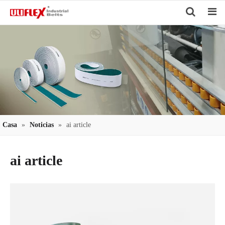
Search
Casa
»
Noticias
»
ai article
ai article