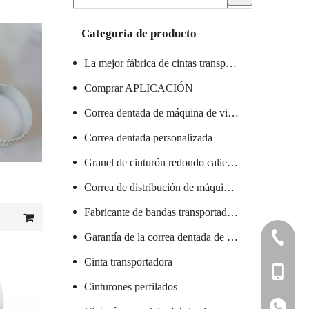
Categoria de producto
La mejor fábrica de cintas transportadoras
Comprar APLICACIÓN
Correa dentada de máquina de vidrio certificada
Correa dentada personalizada
Granel de cinturón redondo caliente
Correa de distribución de máquina textil caliente
Fabricante de bandas transportadoras de PVC
Garantía de la correa dentada de la máquina de salchichas
+86 7578
Cinta transportadora
+86 136 
Cinturones perfilados
+86 136 
+86 136 