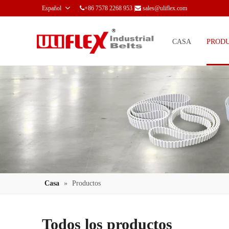
Español
+86 7578 2268 953 |
sales@uliflex.com


CASA
PROD
Casa
»
Productos
Todos los productos