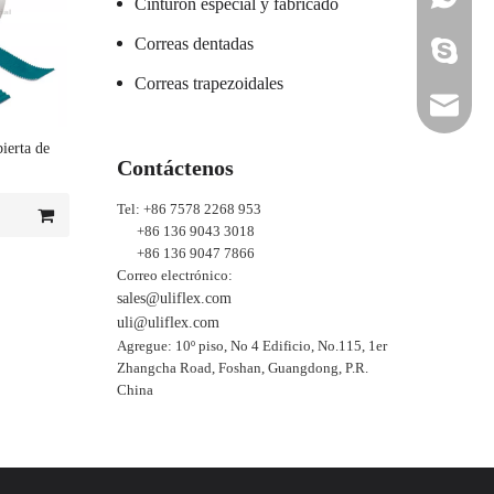
Cinturón especial y fabricado
Correas dentadas
ada_ulifl
Correas trapezoidales
sales@ul
ierta de
uli@ulif
Contáctenos
Tel: +86 7578 2268 953
+86 136 9043 3018
+86 136 9047 7866
Correo electrónico:
sales@uliflex.com
uli@uliflex.com
Agregue: 10º piso, No 4 Edificio, No.115, 1er
Zhangcha Road, Foshan, Guangdong, P.R.
China