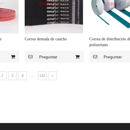
e
Correa dentada de caucho
Correa de distribución ab
poliuretano
Preguntar
Preguntar
2
3
4
...
142
»