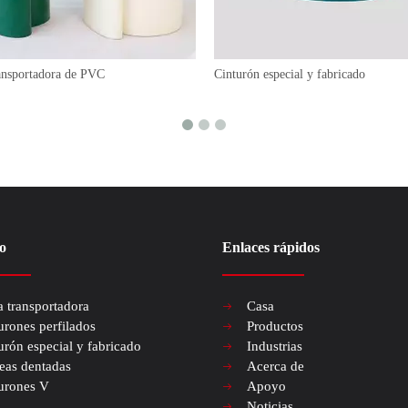
ransportadora de PVC
Cinturón especial y fabricado
o
Enlaces rápidos
a transportadora
Casa
urones perfilados
Productos
urón especial y fabricado
Industrias
eas dentadas
Acerca de
urones V
Apoyo
Noticias