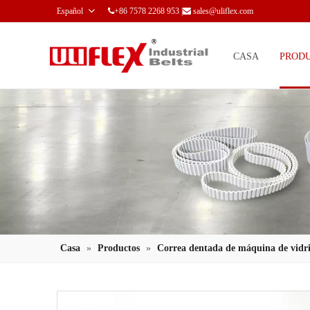
Español
+86 7578 2268 953 |
sales@uliflex.com


CASA
PROD
Casa
»
Productos
»
Correa dentada de máquina de vidri