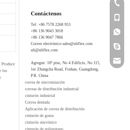
+86 7578
Contáctenos
+86 136 
Tel: +86 7578 2268 953
+86 136 9043 3018
+86 136 
+86 136 
+86 136 9047 7866
Correo electrónico:
sales@uliflex.com
ada_ulifl
uli@uliflex.com
sales@ul
Agregue: 10º piso, No 4 Edificio, No.115,
. Produce
1er Zhangcha Road, Foshan, Guangdong,
e los
uli@ulif
P.R. China
y
correa de sincronización
correas de distribución industrial
cinturón industrial
Correa dentada
Aplicación de correa de distribución
cinturón de goma
cinturón sincrónico
cinturón de poliuretano