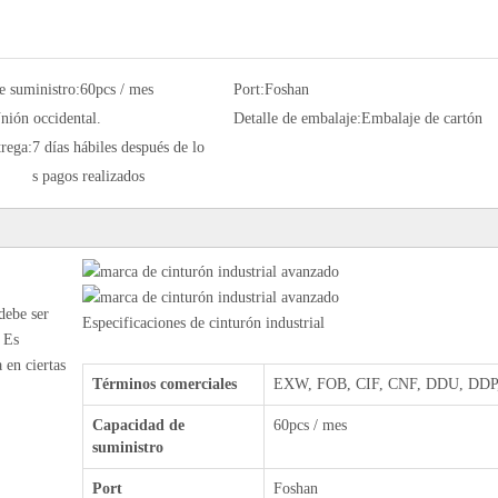
e suministro:
60pcs / mes
Port:
Foshan
nión occidental.
Detalle de embalaje:
Embalaje de cartón
rega:
7 días hábiles después de lo
s pagos realizados
debe ser
Especificaciones de cinturón industrial
 Es
 en ciertas
Términos comerciales
EXW, FOB, CIF, CNF, DDU, DDP,
Capacidad de
60pcs / mes
suministro
Port
Foshan