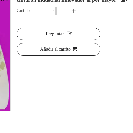
cinturón industrial innovador al por mayor
Cantidad:
Preguntar
Añadir al carrito