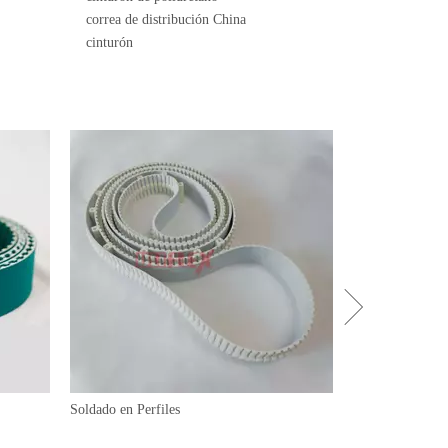
correa de distribución China
cinturón
Soldado en Perfiles
Correas trapezoi