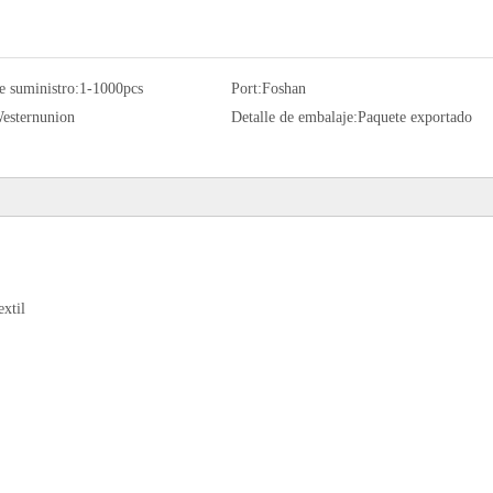
e suministro:
1-1000pcs
Port:
Foshan
esternunion
Detalle de embalaje:
Paquete exportado
extil