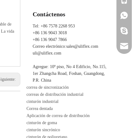
Contáctenos
+86 136 
+86 136 
able de
Tel: +86 7578 2268 953
ada_ulifl
. La vida
+86 136 9043 3018
+86 136 9047 7866
sales@ul
Correo electrónico:
sales@uliflex.com
uli@uliflex.com
uli@ulif
Agregue: 10º piso, No 4 Edificio, No.115,
1er Zhangcha Road, Foshan, Guangdong,
Siguiente:
P.R. China
correa de sincronización
correas de distribución industrial
cinturón industrial
Correa dentada
Aplicación de correa de distribución
cinturón de goma
cinturón sincrónico
cinturón de poliuretano