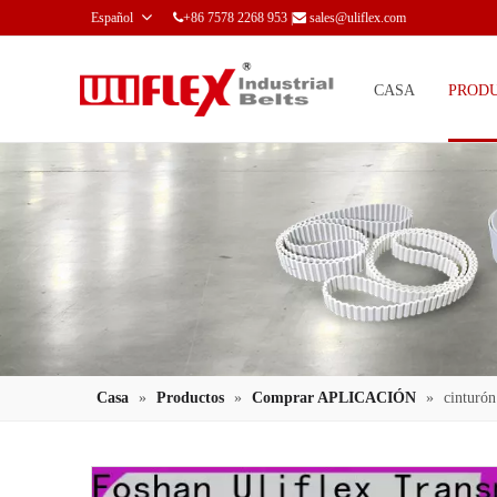
Español
+86 7578 2268 953 |
sales@uliflex.com


CASA
PROD
Casa
»
Productos
»
Comprar APLICACIÓN
»
cinturón