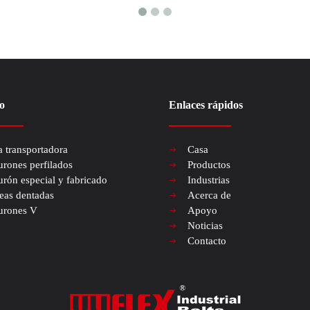
o
Enlaces rápidos
a transportadora
Casa
urones perfilados
Productos
urón especial y fabricado
Industrias
eas dentadas
Acerca de
urones V
Apoyo
Noticias
Contacto