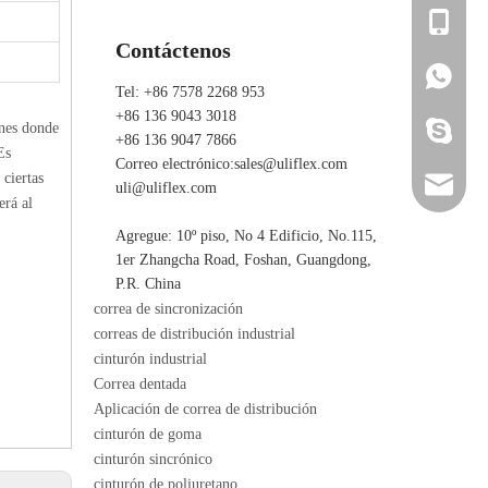
+86 136 
Contáctenos
+86 136 
+86 136 
Tel: +86 7578 2268 953
+86 136 9043 3018
ones donde
ada_ulifl
+86 136 9047 7866
Es
Correo electrónico:
sales@uliflex.com
 ciertas
sales@ul
uli@uliflex.com
erá al
Agregue: 10º piso, No 4 Edificio, No.115,
uli@ulif
1er Zhangcha Road, Foshan, Guangdong,
P.R. China
correa de sincronización
correas de distribución industrial
cinturón industrial
Correa dentada
Aplicación de correa de distribución
cinturón de goma
cinturón sincrónico
cinturón de poliuretano