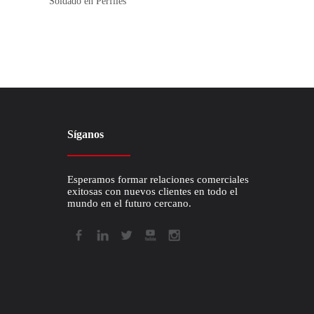
Soldado en Perfiles
Correas trapezoi
Síganos
Esperamos formar relaciones comerciales
exitosas con nuevos clientes en todo el
mundo en el futuro cercano.