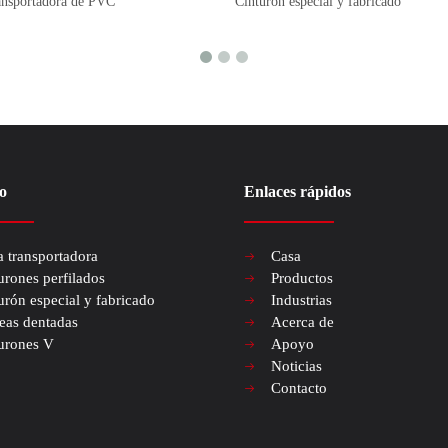
ransportadora de PVC
Cinturón especial y fabricado
o
Enlaces rápidos
a transportadora
Casa
urones perfilados
Productos
urón especial y fabricado
Industrias
eas dentadas
Acerca de
urones V
Apoyo
Noticias
Contacto