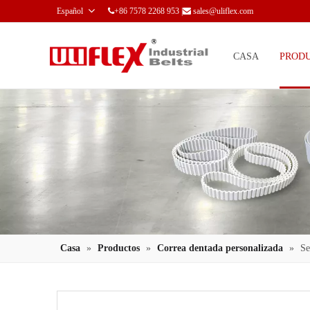
Español
+86 7578 2268 953 |
sales@uliflex.com


CASA
PROD
Casa
»
Productos
»
Correa dentada personalizada
»
Se