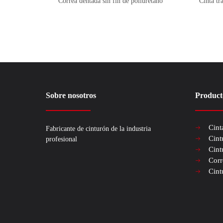
Correa dentada sin fin de poliuretano
Cinta t
Sobre nosotros
Product
Cint
Fabricante de cinturón de la industria
Cint
profesional
Cint
Corr
Cint