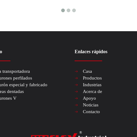
o
Enlaces rápidos
a transportadora
Casa
urones perfilados
Productos
urón especial y fabricado
Industrias
eas dentadas
Acerca de
urones V
Apoyo
Noticias
Contacto