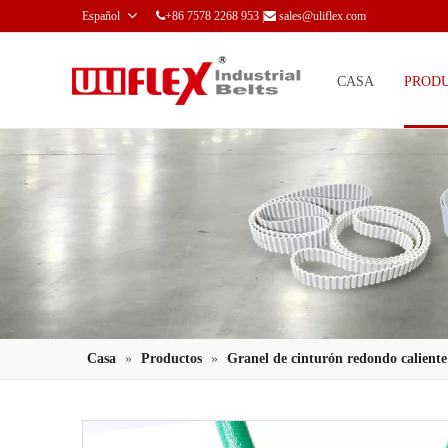
Español
+86 7578 2268 953 |
sales@uliflex.com


CASA
PROD
Casa
»
Productos
»
Granel de cinturón redondo caliente