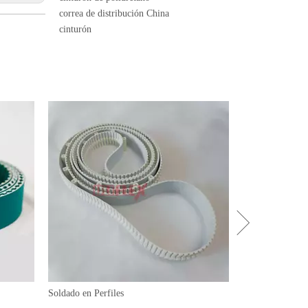
correa de distribución China
cinturón
Soldado en Perfiles
Correas trapezoi