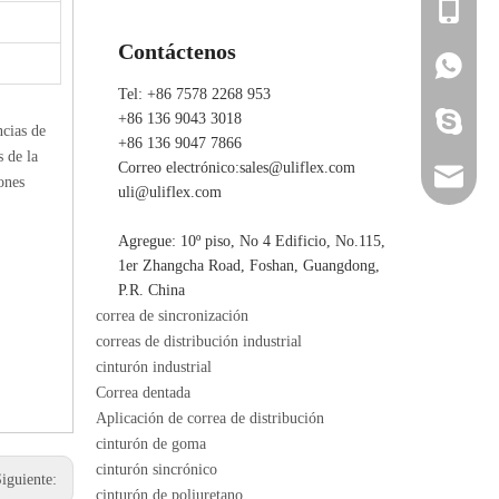
+86 136 
Contáctenos
+86 136 
+86 136 
Tel: +86 7578 2268 953
+86 136 9043 3018
ada_ulifl
ncias de
+86 136 9047 7866
s de la
Correo electrónico:
sales@uliflex.com
sales@ul
ones
uli@uliflex.com
uli@ulif
Agregue: 10º piso, No 4 Edificio, No.115,
1er Zhangcha Road, Foshan, Guangdong,
P.R. China
correa de sincronización
correas de distribución industrial
cinturón industrial
Correa dentada
Aplicación de correa de distribución
cinturón de goma
cinturón sincrónico
Siguiente:
cinturón de poliuretano