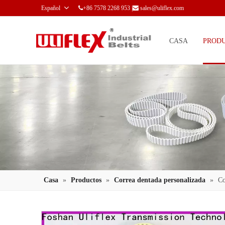
Español
+86 7578 2268 953 |
sales@uliflex.com


CASA
PROD
Casa
»
Productos
»
Correa dentada personalizada
»
Co