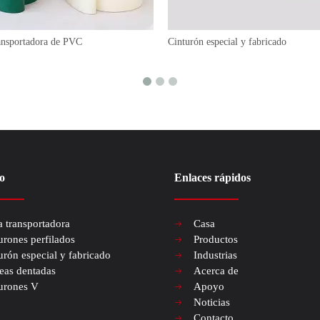
ransportadora de PVC
Cinturón especial y fabricado
o
Enlaces rápidos
a transportadora
Casa
urones perfilados
Productos
urón especial y fabricado
Industrias
eas dentadas
Acerca de
urones V
Apoyo
Noticias
Contacto