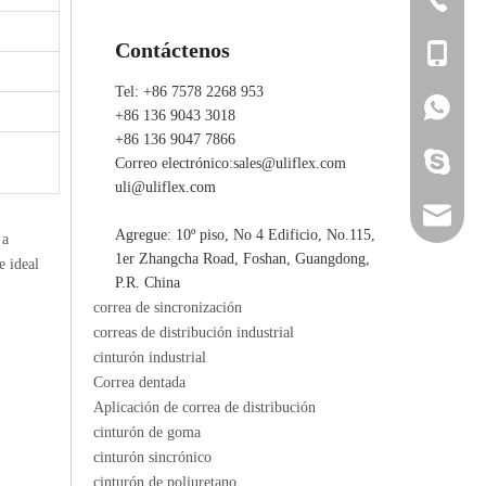
Contáctenos
+86 136 
Tel: +86 7578 2268 953
+86 136 
+86 136 
+86 136 9043 3018
+86 136 9047 7866
ada_ulifl
Correo electrónico:
sales@uliflex.com
uli@uliflex.com
sales@ul
Agregue: 10º piso, No 4 Edificio, No.115,
 a
1er Zhangcha Road, Foshan, Guangdong,
e ideal
uli@ulif
P.R. China
correa de sincronización
correas de distribución industrial
cinturón industrial
Correa dentada
Aplicación de correa de distribución
cinturón de goma
cinturón sincrónico
cinturón de poliuretano