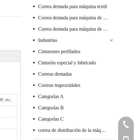
Correa dentada para máquina textil
Correa dentada para máquina de salchichas
Correa dentada para máquina de vidrio
Industrias
Cinturones perfilados
Cinturón especial y fabricado
Correas dentadas
Correas trapezoidales
Categorías A
, etc.
Categorías B
Categorías C
+86 7578
correa de distribución de la máquina de embalaje
+86 136 