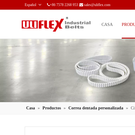
Español
+86 7578 2268 953 |
sales@uliflex.com


CASA
PROD
Casa
»
Productos
»
Correa dentada personalizada
»
Ci