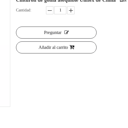
Cinturón de goma asequible Uliflex de China
Cantidad:
Preguntar
Añadir al carrito