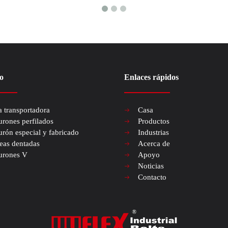
o
Enlaces rápidos
a transportadora
Casa
urones perfilados
Productos
urón especial y fabricado
Industrias
eas dentadas
Acerca de
urones V
Apoyo
Noticias
Contacto