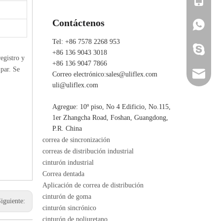
Contáctenos
+86 136 
+86 136 
Tel: +86 7578 2268 953
ada_ulifl
+86 136 9043 3018
egistro y
+86 136 9047 7866
 par. Se
sales@ul
Correo electrónico:
sales@uliflex.com
uli@uliflex.com
uli@ulif
Agregue: 10º piso, No 4 Edificio, No.115,
1er Zhangcha Road, Foshan, Guangdong,
P.R. China
correa de sincronización
correas de distribución industrial
cinturón industrial
Correa dentada
Aplicación de correa de distribución
cinturón de goma
Siguiente:
cinturón sincrónico
cinturón de poliuretano