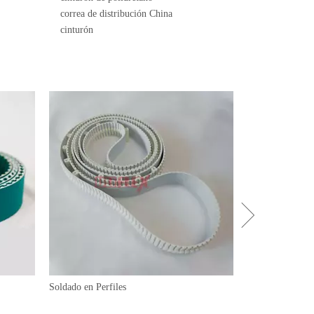
correa de distribución China
cinturón
Soldado en Perfiles
Correas trapezoi