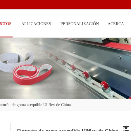
UCTOS
APLICACIONES
PERSONALIZACIÓN
ACERCA
DE
nturón de goma asequible Uliflex de China